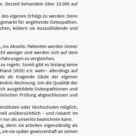
en. Derzeit behandeln über 10.000 auf
r des eigenen Erfolgs zu werden: Denn
ungsmarkt für angehende Osteopathen.
echen, ködern sie Auszubildende und
n, ins Abseits: Patienten werden immer
icht weniger und werden sich auf dem
rfahrungen zu vergleichen.
zu regeln. Somit gibt es bislang keine
land (VOD) e.V. wahr– allerdings auf
hutz als tragende Säule der eigenen
ändnis Rechnung. Um die Qualität der
lich ausgebildete Osteopathinnen und
klinischen Prüfung abgeschlossen und
Instituten oder Hochschulen möglich,
ell unübersichtlich – und riskant! Im
 nur als unseriös bezeichnen kann.
g, denn sie arbeiten eigenständig als
, um sie später gewissenhaft an seinen