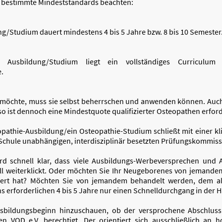
 bestimmte Mindeststandards beachten:
ng/Studium dauert mindestens 4 bis 5 Jahre bzw. 8 bis 10 Semester
en Ausbildung/Studium liegt ein vollständiges Curricul
.
 möchte, muss sie selbst beherrschen und anwenden können. Au
, so ist dennoch eine Mindestquote qualifizierter Osteopathen erford
eopathie-Ausbildung/ein Osteopathie-Studium schließt mit einer k
r Schule unabhängigen, interdisziplinär besetzten Prüfungskommi
d schnell klar, dass viele Ausbildungs-Werbeversprechen und A
l weiterklickt. Oder möchten Sie Ihr Neugeborenes von jemandem 
viert hat? Möchten Sie von jemandem behandelt werden, dem a
 erforderlichen 4 bis 5 Jahre nur einen Schnelldurchgang in der Häl
usbildungsbeginn hinzuschauen, ob der versprochene Abschluss b
 VOD e.V. berechtigt. Der orientiert sich ausschließlich an 