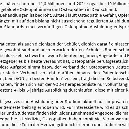
e später schon bei 14,6 Millionen und 2024 sogar bei 19 Million
sgebildete Osteopathinnen und Osteopathen in Deutschland.
Behandlungen ist bedroht. Aktuell läuft Osteopathie Gefahr, Opfe
gen mit auf den bislang nicht ausreichend regulierten Ausbild
den Standards einer vernünftigen Osteopathie-Ausbildung entspr
tienten als auch diejenigen der Schüler, die sich darauf einlasse
 sie gewohnt sind und auch erwarten dürfen. Schüler können schl
schluss sehr schwertun, wenn Patienten beginnen, Angebote und E
esetzgeber es bis heute versäumt hat, Osteopathie berufsgesetzlich 
Diese Aufgabe nimmt bspw. der Verband der Osteopathen Deutsch
lieder-starke Verband versteht darüber hinaus den Patientensc
, beim VOD „In besten Händen“ zu sein, trägt diesem Selbstverst
lten, finden sich auf der VOD-Therapeutenliste nur vollumfäng
stens 4- bis 5-jährige Ausbildung durchlaufen, diese mit einer 
sgesetzes sind Ausbildung oder Studium aktuell nur an privaten 
r Semesterbeitrag erhoben wird. Für Interessierte wird es da schn
er und Studenten finden sich leider zunehmend Angebote, die man
steopathie ist Medizin, Osteopathen haben somit viel Verantwortun
t und diese Form der Medizin gründlich erlernen und studieren will