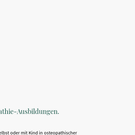
ERGABE/-ABSAGE
KONTAKT
BLOG
AKTUELLES
pathie-Ausbildungen.
lbst oder mit Kind in osteopathischer