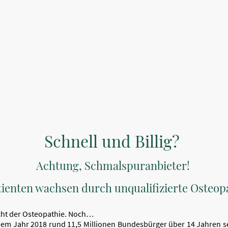
ÜBER MICH
LEISTUNGEN
BEHANDLUNGSABLAUF
TERMINV
KOSTEN
HINWEIS
DATENSCHUTZERKLÄRUNG
IMPRESSUM
Schnell und Billig?
Achtung, Schmalspuranbieter!
tienten wachsen durch unqualifizierte Osteo
cht der Osteopathie. Noch…
em Jahr 2018 rund 11,5 Millionen Bundesbürger über 14 Jahren se