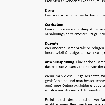
Patienten anwenden zu können, muss
Dauer
:
Eine seriöse osteopathische Ausbildu
Curriculum
:
Einer/m seriösen osteopathisch
Ausbildungsjahr/Semester – zugrunde
Dozenten
:
Wer anderen Osteopathie beibringen
interdisziplinär aufgestellt sein kann
Abschlussprüfung
: Eine seriöse Ost
das erlernte Wissen vor einer von de
Wenn man diese Dinge beachtet, wir
genießen sind und man besser schnel
einjährige Online-Ausbildung absol
wurden und der anstatt der mindestens
Es lohnt sich deshalb, schon vor A
unabhängigen Berufsverband wie den