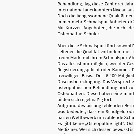
Behandlung, lag diese Zahl drei Jahr
international anerkanntem Niveau au
Doch die liebgewonnene Qualität der 
immer mehr Schmalspur-Anbieter drän
Mit Kurzzeit-Angeboten, die nicht 
Osteopathie-Schüler.
Aber diese Schmalspur führt sowohl Pa
seltener die Qualität vorfinden, die
freien Markt mit ihrem Schmalspur-Ab
Das alles ist nur möglich, weil der G
Registrierungspflicht oder Kammer. 
freiwilliger Basis. Der 6.400-Mitg
Daseinsberechtigung. Das Versprechen
osteopathischen Behandlung hochzuha
Osteopathen. Diese haben eine minde
bilden sich regelmäßig fort.
Aufgrund des bislang fehlenden Beruf
was bedeutet, dass ein Schulgeld ode
harten Wettbewerb um zahlende Schül
Es gibt keine „Osteopathie light“. O
Mediziner. Wer sich dessen bewusst is