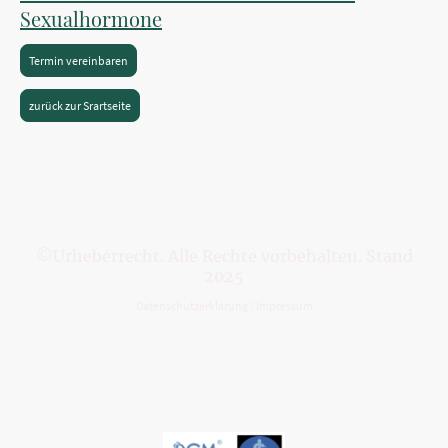
Sexualhormone
Termin vereinbaren
zurück zur Srartseite
©Urheberrecht. Alle Rechte vorbehalten. Stand
2025
Datenschutzerklärung
/
Impressum