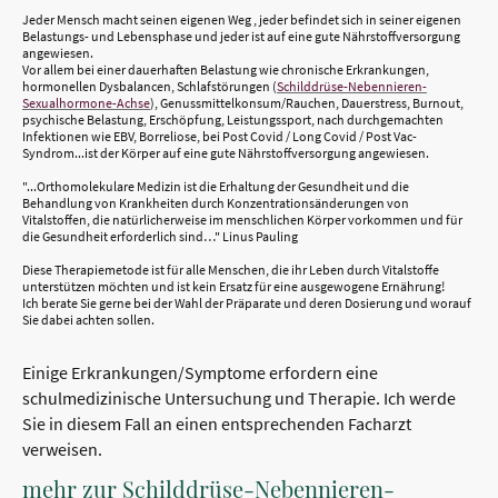
Jeder Mensch macht seinen eigenen Weg , jeder befindet sich in seiner eigenen
Belastungs- und Lebensphase und jeder ist auf eine gute Nährstoffversorgung
angewiesen.
Vor allem bei einer dauerhaften Belastung wie chronische Erkrankungen,
hormonellen Dysbalancen, Schlafstörungen (
Schilddrüse-Nebennieren-
Sexualhormone-Achse
), Genussmittelkonsum/Rauchen, Dauerstress, Burnout,
psychische Belastung, Erschöpfung, Leistungssport, nach durchgemachten
Infektionen wie EBV, Borreliose, bei Post Covid / Long Covid / Post Vac-
Syndrom...ist der Körper auf eine gute Nährstoffversorgung angewiesen.
"...Orthomolekulare Medizin ist die Erhaltung der Gesundheit und die
Behandlung von Krankheiten durch Konzentrationsänderungen von
Vitalstoffen, die natürlicherweise im menschlichen Körper vorkommen und für
die Gesundheit erforderlich sind…" Linus Pauling
Diese Therapiemetode ist für alle Menschen, die ihr Leben durch Vitalstoffe
unterstützen möchten und ist kein Ersatz für eine ausgewogene Ernährung!
Ich berate Sie gerne bei der Wahl der Präparate und deren Dosierung und worauf
Sie dabei achten sollen.
Einige Erkrankungen/Symptome erfordern eine
schulmedizinische Untersuchung und Therapie. Ich werde
Sie in diesem Fall an einen entsprechenden Facharzt
verweisen.
mehr zur Schilddrüse-Nebennieren-